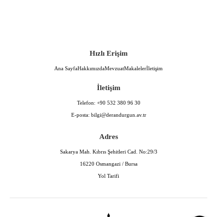
Hızlı Erişim
Ana Sayfa
Hakkımızda
Mevzuat
Makaleler
İletişim
İletişim
Telefon:
+90 532 380 96 30
E-posta:
bilgi@derandurgun.av.tr
Adres
Sakarya Mah. Kıbrıs Şehitleri Cad. No:29/3
16220 Osmangazi / Bursa
Yol Tarifi