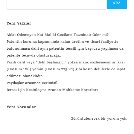
ARA
Yeni Yazılar
Aidat Ödemeyen Kat Maliki Gecikme Tazminatı Öder mi?
Patentin koruma kapsamında kalan üretim ve ticari faaliyette
bulunulmasa dahi aynı patentin tescili için başvuru yapılması da
patente tecavüz oluşturacağı..
Yazılı delil veya “delil başlangıcı” yoksa inanç sözleşmesinin ikrar
(HMK m.188) yemin (HMK m.225 vd) gibi kesin delillerle de ispat
edilmesi olanaklıdır.
Paydaşlar arasında ecrimisil
İcrası İçin Kesinleşme Aranan Mahkeme Kararları
Yeni Yorumlar
Görüntülenecek bir yorum yok.