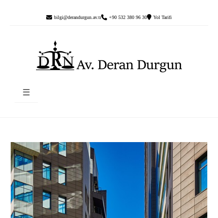
bilgi@derandurgun.av.tr
+90 532 380 96 30
Yol Tarifi
☰