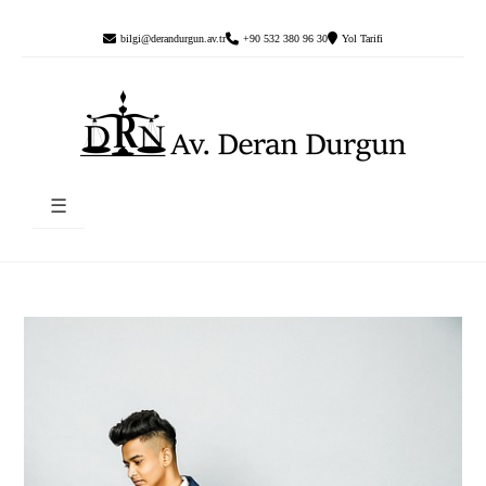
bilgi@derandurgun.av.tr
+90 532 380 96 30
Yol Tarifi
☰