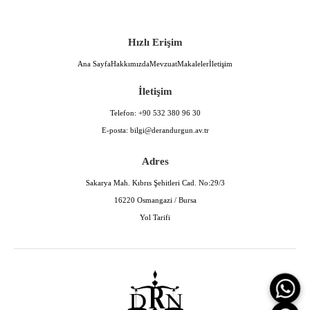
Hızlı Erişim
Ana Sayfa
Hakkımızda
Mevzuat
Makaleler
İletişim
İletişim
Telefon:
+90 532 380 96 30
E-posta:
bilgi@derandurgun.av.tr
Adres
Sakarya Mah. Kıbrıs Şehitleri Cad. No:29/3
16220 Osmangazi / Bursa
Yol Tarifi