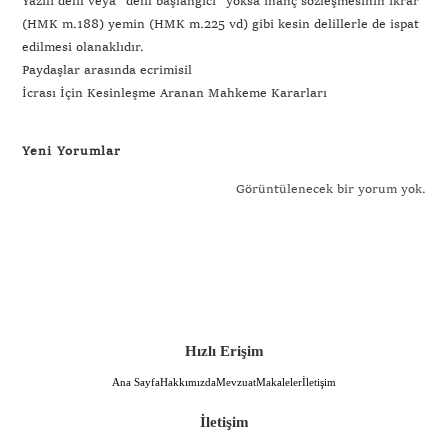
Yazılı delil veya “delil başlangıcı” yoksa inanç sözleşmesinin ikrar
(HMK m.188) yemin (HMK m.225 vd) gibi kesin delillerle de ispat
edilmesi olanaklıdır.
Paydaşlar arasında ecrimisil
İcrası İçin Kesinleşme Aranan Mahkeme Kararları
Yeni Yorumlar
Görüntülenecek bir yorum yok.
Hızlı Erişim
Ana Sayfa
Hakkımızda
Mevzuat
Makaleler
İletişim
İletişim