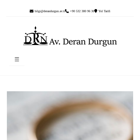
bilgi@derandurgun.av.tr
+90 532 380 96 30
Yol Tarifi
☰