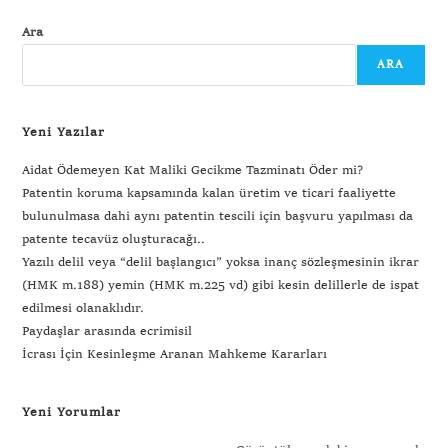
Ara
ARA
Yeni Yazılar
Aidat Ödemeyen Kat Maliki Gecikme Tazminatı Öder mi?
Patentin koruma kapsamında kalan üretim ve ticari faaliyette
bulunulmasa dahi aynı patentin tescili için başvuru yapılması da
patente tecavüz oluşturacağı..
Yazılı delil veya “delil başlangıcı” yoksa inanç sözleşmesinin ikrar
(HMK m.188) yemin (HMK m.225 vd) gibi kesin delillerle de ispat
edilmesi olanaklıdır.
Paydaşlar arasında ecrimisil
İcrası İçin Kesinleşme Aranan Mahkeme Kararları
Yeni Yorumlar