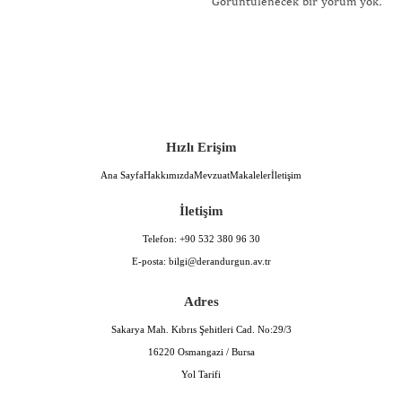
Görüntülenecek bir yorum yok.
Hızlı Erişim
Ana Sayfa
Hakkımızda
Mevzuat
Makaleler
İletişim
İletişim
Telefon:
+90 532 380 96 30
E-posta:
bilgi@derandurgun.av.tr
Adres
Sakarya Mah. Kıbrıs Şehitleri Cad. No:29/3
16220 Osmangazi / Bursa
Yol Tarifi