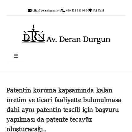
bilgi@derandurgun.av.tr
+90 532 380 96 30
Yol Tarifi
☰
Patentin koruma kapsamında kalan
üretim ve ticari faaliyette bulunulmasa
dahi aynı patentin tescili için başvuru
yapılması da patente tecavüz
oluşturacağı..