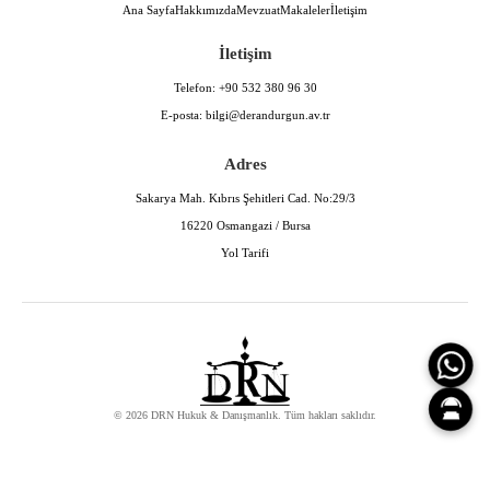
Ana Sayfa
Hakkımızda
Mevzuat
Makaleler
İletişim
İletişim
Telefon:
+90 532 380 96 30
E-posta:
bilgi@derandurgun.av.tr
Adres
Sakarya Mah. Kıbrıs Şehitleri Cad. No:29/3
16220 Osmangazi / Bursa
Yol Tarifi
© 2026 DRN Hukuk & Danışmanlık. Tüm hakları saklıdır.