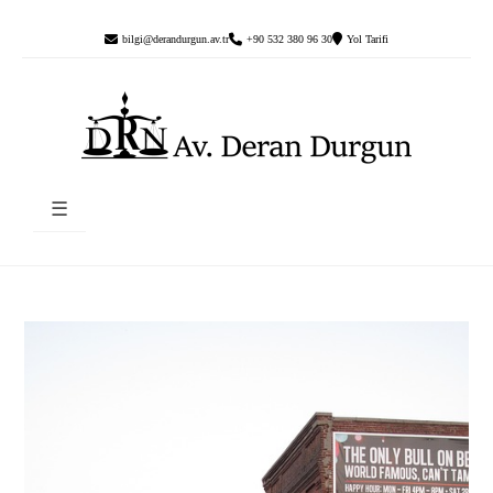
bilgi@derandurgun.av.tr
+90 532 380 96 30
Yol Tarifi
☰