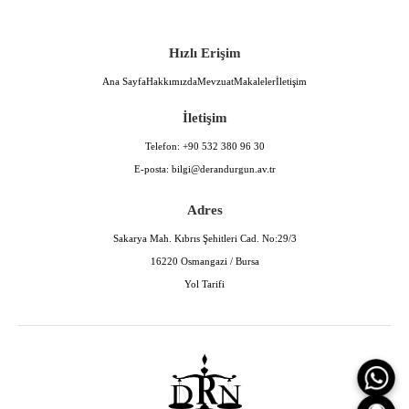
Hızlı Erişim
Ana Sayfa
Hakkımızda
Mevzuat
Makaleler
İletişim
İletişim
Telefon:
+90 532 380 96 30
E-posta:
bilgi@derandurgun.av.tr
Adres
Sakarya Mah. Kıbrıs Şehitleri Cad. No:29/3
16220 Osmangazi / Bursa
Yol Tarifi