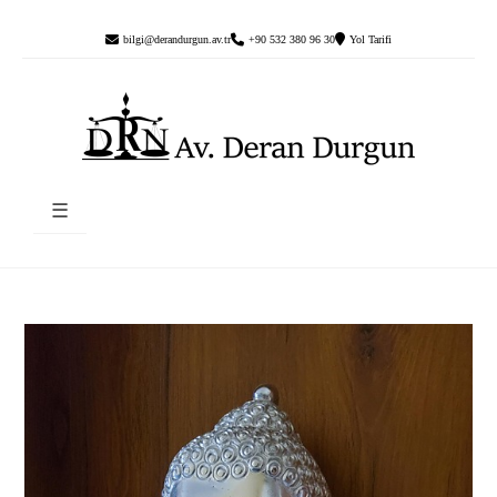
bilgi@derandurgun.av.tr
+90 532 380 96 30
Yol Tarifi
☰