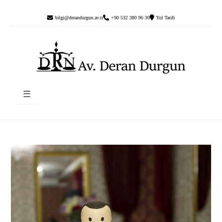
bilgi@derandurgun.av.tr
+90 532 380 96 30
Yol Tarifi
☰