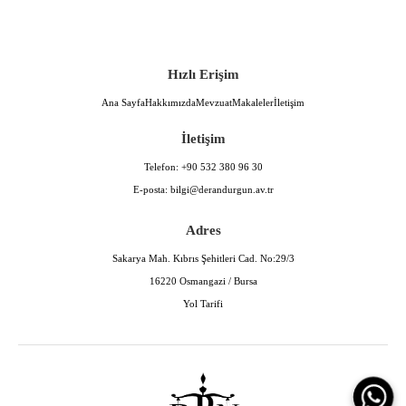
Hızlı Erişim
Ana Sayfa
Hakkımızda
Mevzuat
Makaleler
İletişim
İletişim
Telefon:
+90 532 380 96 30
E-posta:
bilgi@derandurgun.av.tr
Adres
Sakarya Mah. Kıbrıs Şehitleri Cad. No:29/3
16220 Osmangazi / Bursa
Yol Tarifi