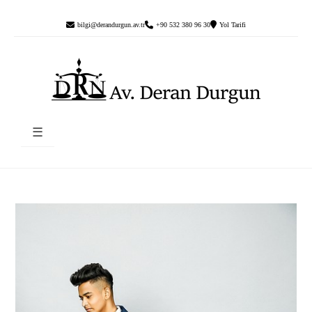
bilgi@derandurgun.av.tr
+90 532 380 96 30
Yol Tarifi
☰