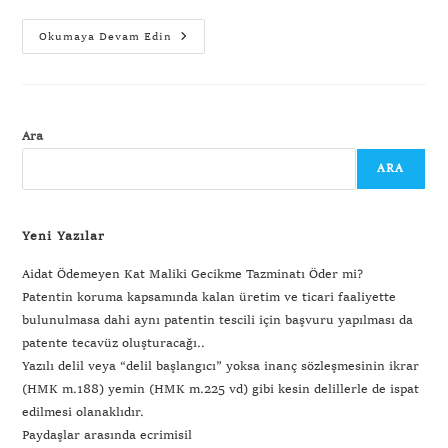
Okumaya Devam Edin
Ara
ARA
Yeni Yazılar
Aidat Ödemeyen Kat Maliki Gecikme Tazminatı Öder mi?
Patentin koruma kapsamında kalan üretim ve ticari faaliyette
bulunulmasa dahi aynı patentin tescili için başvuru yapılması da
patente tecavüz oluşturacağı..
Yazılı delil veya “delil başlangıcı” yoksa inanç sözleşmesinin ikrar
(HMK m.188) yemin (HMK m.225 vd) gibi kesin delillerle de ispat
edilmesi olanaklıdır.
Paydaşlar arasında ecrimisil