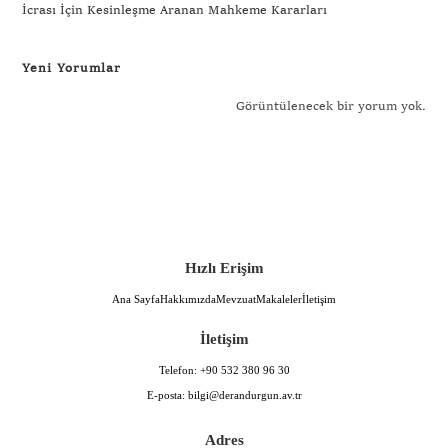
İcrası İçin Kesinleşme Aranan Mahkeme Kararları
Yeni Yorumlar
Görüntülenecek bir yorum yok.
Hızlı Erişim
Ana Sayfa
Hakkımızda
Mevzuat
Makaleler
İletişim
İletişim
Telefon:
+90 532 380 96 30
E-posta:
bilgi@derandurgun.av.tr
Adres