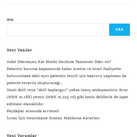
Ara
ARA
Yeni Yazılar
Aidat Ödemeyen Kat Maliki Gecikme Tazminatı Öder mi?
Patentin koruma kapsamında kalan üretim ve ticari faaliyette
bulunulmasa dahi aynı patentin tescili için başvuru yapılması da
patente tecavüz oluşturacağı..
Yazılı delil veya “delil başlangıcı” yoksa inanç sözleşmesinin ikrar
(HMK m.188) yemin (HMK m.225 vd) gibi kesin delillerle de ispat
edilmesi olanaklıdır.
Paydaşlar arasında ecrimisil
İcrası İçin Kesinleşme Aranan Mahkeme Kararları
Yeni Yorumlar