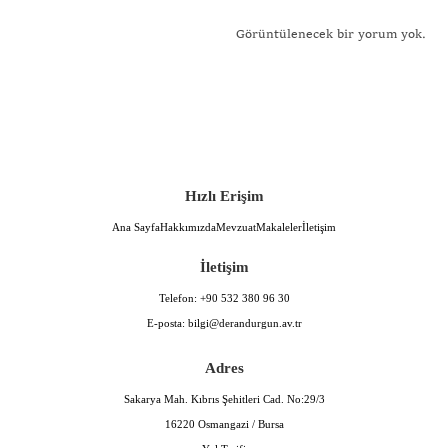
Görüntülenecek bir yorum yok.
Hızlı Erişim
Ana Sayfa
Hakkımızda
Mevzuat
Makaleler
İletişim
İletişim
Telefon:
+90 532 380 96 30
E-posta:
bilgi@derandurgun.av.tr
Adres
Sakarya Mah. Kıbrıs Şehitleri Cad. No:29/3
16220 Osmangazi / Bursa