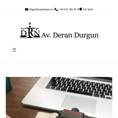
bilgi@derandurgun.av.tr
+90 532 380 96 30
Yol Tarifi
☰