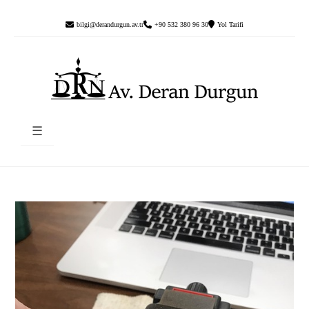
bilgi@derandurgun.av.tr
+90 532 380 96 30
Yol Tarifi
☰