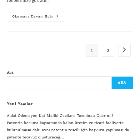
rehberimize göz atın."
Okumaya Devam Edin
1
2
Ara
ARA
Yeni Yazılar
Aidat Ödemeyen Kat Maliki Gecikme Tazminatı Öder mi?
Patentin koruma kapsamında kalan üretim ve ticari faaliyette
bulunulmasa dahi aynı patentin tescili için başvuru yapılması da
patente tecavüz oluşturacağı..