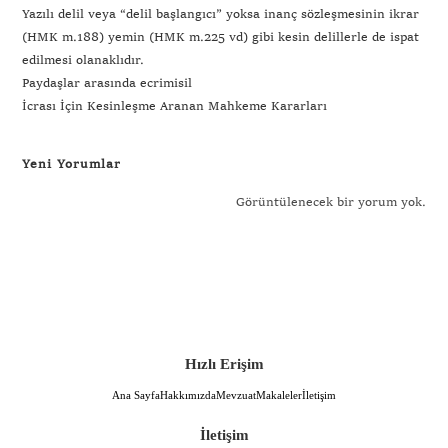
Yazılı delil veya “delil başlangıcı” yoksa inanç sözleşmesinin ikrar
(HMK m.188) yemin (HMK m.225 vd) gibi kesin delillerle de ispat
edilmesi olanaklıdır.
Paydaşlar arasında ecrimisil
İcrası İçin Kesinleşme Aranan Mahkeme Kararları
Yeni Yorumlar
Görüntülenecek bir yorum yok.
Hızlı Erişim
Ana Sayfa
Hakkımızda
Mevzuat
Makaleler
İletişim
İletişim