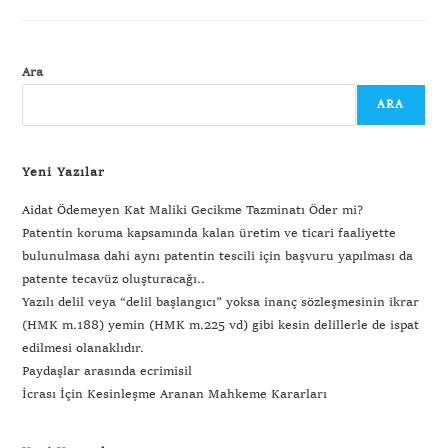
Ara
ARA
Yeni Yazılar
Aidat Ödemeyen Kat Maliki Gecikme Tazminatı Öder mi?
Patentin koruma kapsamında kalan üretim ve ticari faaliyette
bulunulmasa dahi aynı patentin tescili için başvuru yapılması da
patente tecavüz oluşturacağı..
Yazılı delil veya “delil başlangıcı” yoksa inanç sözleşmesinin ikrar
(HMK m.188) yemin (HMK m.225 vd) gibi kesin delillerle de ispat
edilmesi olanaklıdır.
Paydaşlar arasında ecrimisil
İcrası İçin Kesinleşme Aranan Mahkeme Kararları