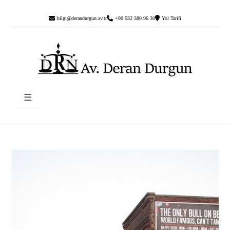
bilgi@derandurgun.av.tr
+90 532 380 96 30
Yol Tarifi
☰