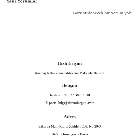
Yeni Yorumlar
Görüntülenecek bir yorum yok.
Hızlı Erişim
Ana Sayfa
Hakkımızda
Mevzuat
Makaleler
İletişim
İletişim
Telefon:
+90 532 380 96 30
E-posta:
bilgi@derandurgun.av.tr
Adres
Sakarya Mah. Kıbrıs Şehitleri Cad. No:29/3
16220 Osmangazi / Bursa