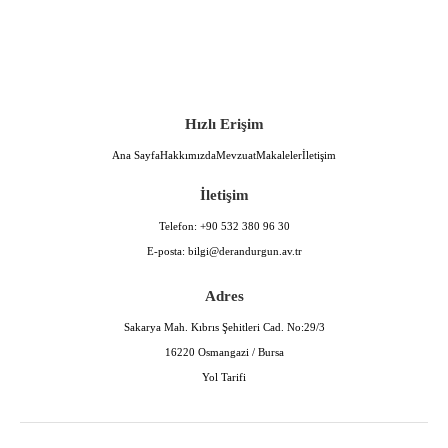
Hızlı Erişim
Ana Sayfa
Hakkımızda
Mevzuat
Makaleler
İletişim
İletişim
Telefon:
+90 532 380 96 30
E-posta:
bilgi@derandurgun.av.tr
Adres
Sakarya Mah. Kıbrıs Şehitleri Cad. No:29/3
16220 Osmangazi / Bursa
Yol Tarifi