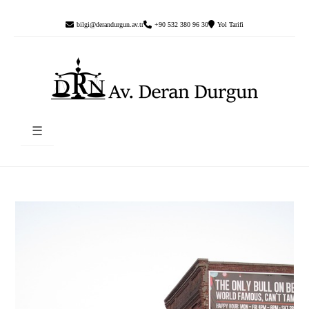
bilgi@derandurgun.av.tr
+90 532 380 96 30
Yol Tarifi
☰