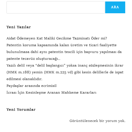
ARA
Yeni Yazılar
Aidat Ödemeyen Kat Maliki Gecikme Tazminatı Öder mi?
Patentin koruma kapsamında kalan üretim ve ticari faaliyette
bulunulmasa dahi aynı patentin tescili için başvuru yapılması da
patente tecavüz oluşturacağı..
Yazılı delil veya “delil başlangıcı” yoksa inanç sözleşmesinin ikrar
(HMK m.188) yemin (HMK m.225 vd) gibi kesin delillerle de ispat
edilmesi olanaklıdır.
Paydaşlar arasında ecrimisil
İcrası İçin Kesinleşme Aranan Mahkeme Kararları
Yeni Yorumlar
Görüntülenecek bir yorum yok.