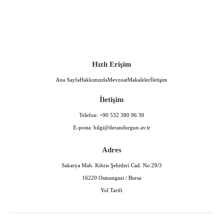
Hızlı Erişim
Ana Sayfa
Hakkımızda
Mevzuat
Makaleler
İletişim
İletişim
Telefon:
+90 532 380 96 30
E-posta:
bilgi@derandurgun.av.tr
Adres
Sakarya Mah. Kıbrıs Şehitleri Cad. No:29/3
16220 Osmangazi / Bursa
Yol Tarifi