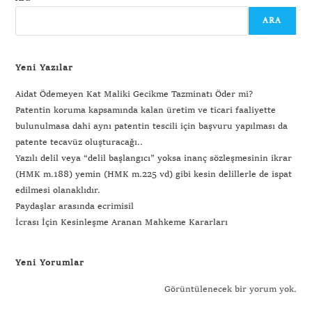
ARA
Yeni Yazılar
Aidat Ödemeyen Kat Maliki Gecikme Tazminatı Öder mi?
Patentin koruma kapsamında kalan üretim ve ticari faaliyette
bulunulmasa dahi aynı patentin tescili için başvuru yapılması da
patente tecavüz oluşturacağı..
Yazılı delil veya “delil başlangıcı” yoksa inanç sözleşmesinin ikrar
(HMK m.188) yemin (HMK m.225 vd) gibi kesin delillerle de ispat
edilmesi olanaklıdır.
Paydaşlar arasında ecrimisil
İcrası İçin Kesinleşme Aranan Mahkeme Kararları
Yeni Yorumlar
Görüntülenecek bir yorum yok.