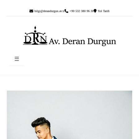
bilgi@derandurgun.av.tr
+90 532 380 96 30
Yol Tarifi
☰