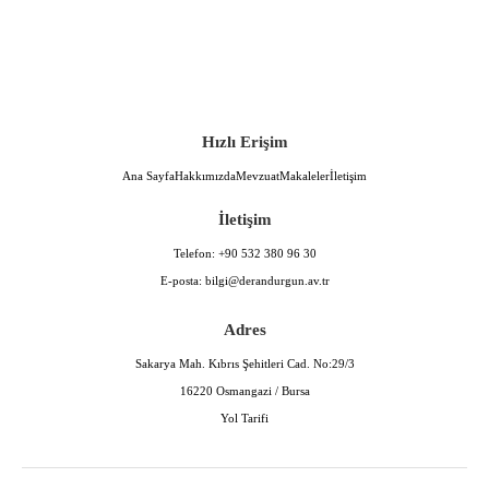
Hızlı Erişim
Ana Sayfa
Hakkımızda
Mevzuat
Makaleler
İletişim
İletişim
Telefon:
+90 532 380 96 30
E-posta:
bilgi@derandurgun.av.tr
Adres
Sakarya Mah. Kıbrıs Şehitleri Cad. No:29/3
16220 Osmangazi / Bursa
Yol Tarifi