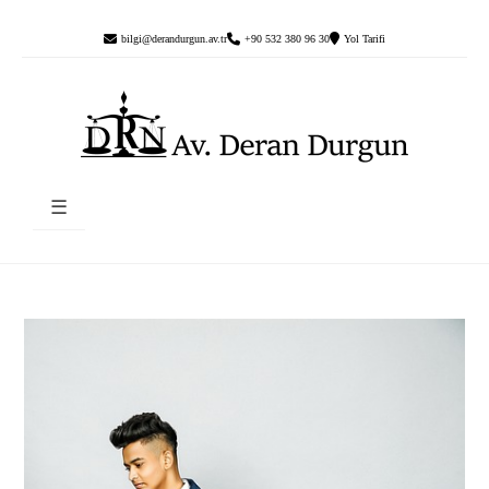
bilgi@derandurgun.av.tr
+90 532 380 96 30
Yol Tarifi
☰