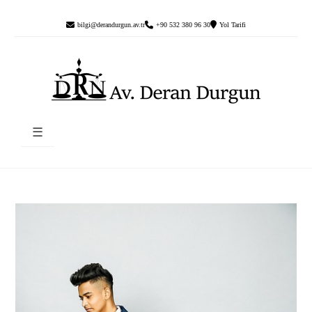
bilgi@derandurgun.av.tr
+90 532 380 96 30
Yol Tarifi
☰