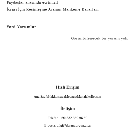
Paydaşlar arasında ecrimisil
İcrası İçin Kesinleşme Aranan Mahkeme Kararları
Yeni Yorumlar
Görüntülenecek bir yorum yok.
Hızlı Erişim
Ana Sayfa
Hakkımızda
Mevzuat
Makaleler
İletişim
İletişim
Telefon:
+90 532 380 96 30
E-posta:
bilgi@derandurgun.av.tr