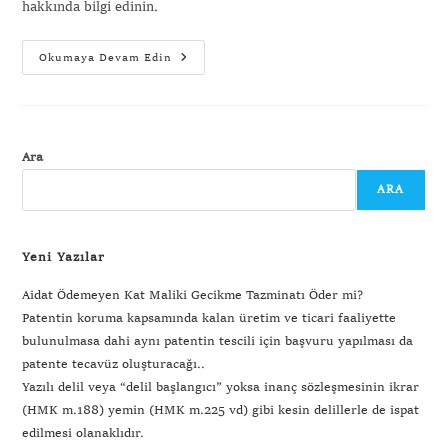
hakkında bilgi edinin.
Okumaya Devam Edin
Ara
ARA
Yeni Yazılar
Aidat Ödemeyen Kat Maliki Gecikme Tazminatı Öder mi?
Patentin koruma kapsamında kalan üretim ve ticari faaliyette
bulunulmasa dahi aynı patentin tescili için başvuru yapılması da
patente tecavüz oluşturacağı..
Yazılı delil veya “delil başlangıcı” yoksa inanç sözleşmesinin ikrar
(HMK m.188) yemin (HMK m.225 vd) gibi kesin delillerle de ispat
edilmesi olanaklıdır.