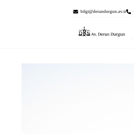
bilgi@derandurgun.av.tr