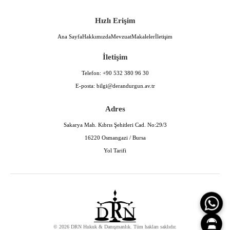
Hızlı Erişim
Ana Sayfa
Hakkımızda
Mevzuat
Makaleler
İletişim
İletişim
Telefon:
+90 532 380 96 30
E-posta:
bilgi@derandurgun.av.tr
Adres
Sakarya Mah. Kıbrıs Şehitleri Cad. No:29/3
16220 Osmangazi / Bursa
Yol Tarifi
© 2026 DRN Hukuk & Danışmanlık. Tüm hakları saklıdır.