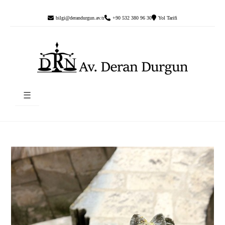
bilgi@derandurgun.av.tr
+90 532 380 96 30
Yol Tarifi
☰