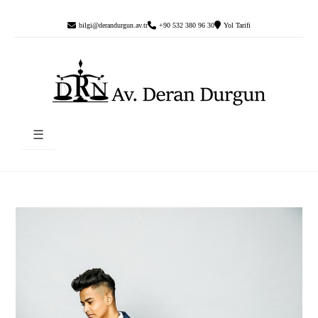
bilgi@derandurgun.av.tr
+90 532 380 96 30
Yol Tarifi
☰