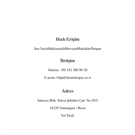
Hızlı Erişim
Ana Sayfa
Hakkımızda
Mevzuat
Makaleler
İletişim
İletişim
Telefon:
+90 532 380 96 30
E-posta:
bilgi@derandurgun.av.tr
Adres
Sakarya Mah. Kıbrıs Şehitleri Cad. No:29/3
16220 Osmangazi / Bursa
Yol Tarifi