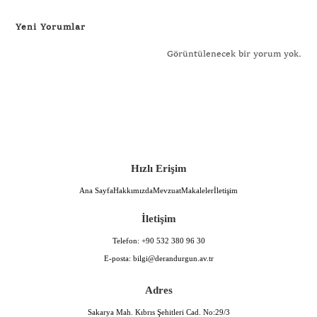
Yeni Yorumlar
Görüntülenecek bir yorum yok.
Hızlı Erişim
Ana Sayfa
Hakkımızda
Mevzuat
Makaleler
İletişim
İletişim
Telefon:
+90 532 380 96 30
E-posta:
bilgi@derandurgun.av.tr
Adres
Sakarya Mah. Kıbrıs Şehitleri Cad. No:29/3