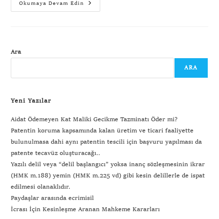
Okumaya Devam Edin
Ara
ARA
Yeni Yazılar
Aidat Ödemeyen Kat Maliki Gecikme Tazminatı Öder mi?
Patentin koruma kapsamında kalan üretim ve ticari faaliyette
bulunulmasa dahi aynı patentin tescili için başvuru yapılması da
patente tecavüz oluşturacağı..
Yazılı delil veya “delil başlangıcı” yoksa inanç sözleşmesinin ikrar
(HMK m.188) yemin (HMK m.225 vd) gibi kesin delillerle de ispat
edilmesi olanaklıdır.
Paydaşlar arasında ecrimisil
İcrası İçin Kesinleşme Aranan Mahkeme Kararları