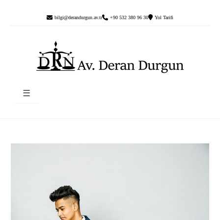
bilgi@derandurgun.av.tr
+90 532 380 96 30
Yol Tarifi
☰