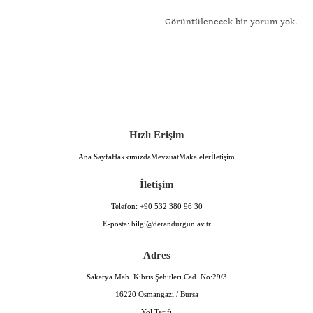
Görüntülenecek bir yorum yok.
Hızlı Erişim
Ana Sayfa
Hakkımızda
Mevzuat
Makaleler
İletişim
İletişim
Telefon:
+90 532 380 96 30
E-posta:
bilgi@derandurgun.av.tr
Adres
Sakarya Mah. Kıbrıs Şehitleri Cad. No:29/3
16220 Osmangazi / Bursa
Yol Tarifi