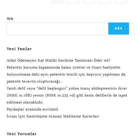
Ara
ARA
Yeni Yazılar
Aidat Ödemeyen Kat Maliki Gecikme Tazminatı Öder mi?
Patentin koruma kapsamında kalan üretim ve ticari faaliyette
bulunulmasa dahi aynı patentin tescili için başvuru yapılması da
patente tecavüz oluşturacağı..
Yazılı delil veya “delil başlangıcı” yoksa inanç sözleşmesinin ikrar
(HMK m.188) yemin (HMK m.225 vd) gibi kesin delillerle de ispat
edilmesi olanaklıdır.
Paydaşlar arasında ecrimisil
İcrası İçin Kesinleşme Aranan Mahkeme Kararları
Yeni Yorumlar