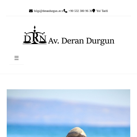
bilgi@derandurgun.av.tr
+90 532 380 96 30
Yol Tarifi
☰