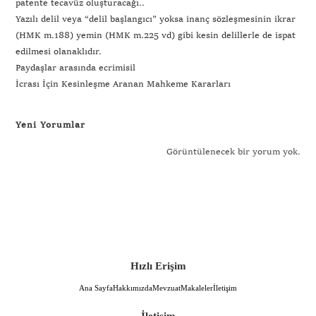
patente tecavüz oluşturacağı..
Yazılı delil veya “delil başlangıcı” yoksa inanç sözleşmesinin ikrar
(HMK m.188) yemin (HMK m.225 vd) gibi kesin delillerle de ispat
edilmesi olanaklıdır.
Paydaşlar arasında ecrimisil
İcrası İçin Kesinleşme Aranan Mahkeme Kararları
Yeni Yorumlar
Görüntülenecek bir yorum yok.
Hızlı Erişim
Ana Sayfa
Hakkımızda
Mevzuat
Makaleler
İletişim