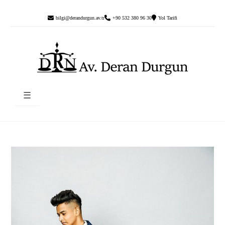
bilgi@derandurgun.av.tr
+90 532 380 96 30
Yol Tarifi
☰