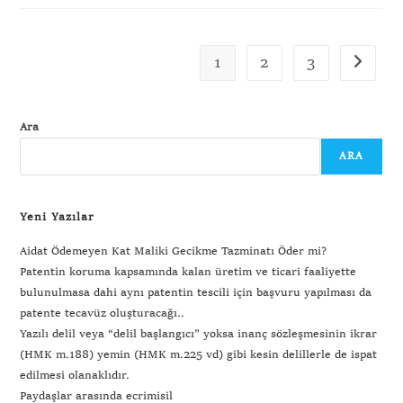
1
2
3
Ara
ARA
Yeni Yazılar
Aidat Ödemeyen Kat Maliki Gecikme Tazminatı Öder mi?
Patentin koruma kapsamında kalan üretim ve ticari faaliyette
bulunulmasa dahi aynı patentin tescili için başvuru yapılması da
patente tecavüz oluşturacağı..
Yazılı delil veya “delil başlangıcı” yoksa inanç sözleşmesinin ikrar
(HMK m.188) yemin (HMK m.225 vd) gibi kesin delillerle de ispat
edilmesi olanaklıdır.
Paydaşlar arasında ecrimisil