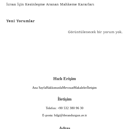
İcrası İçin Kesinleşme Aranan Mahkeme Kararları
Yeni Yorumlar
Görüntülenecek bir yorum yok.
Hızlı Erişim
Ana Sayfa
Hakkımızda
Mevzuat
Makaleler
İletişim
İletişim
Telefon:
+90 532 380 96 30
E-posta:
bilgi@derandurgun.av.tr
Adres