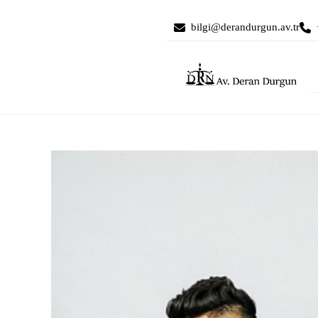
bilgi@derandurgun.av.tr