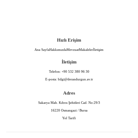
Hızlı Erişim
Ana Sayfa
Hakkımızda
Mevzuat
Makaleler
İletişim
İletişim
Telefon:
+90 532 380 96 30
E-posta:
bilgi@derandurgun.av.tr
Adres
Sakarya Mah. Kıbrıs Şehitleri Cad. No:29/3
16220 Osmangazi / Bursa
Yol Tarifi