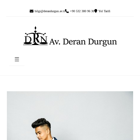
bilgi@derandurgun.av.tr
+90 532 380 96 30
Yol Tarifi
☰