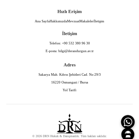
Hızlı Erişim
Ana Sayfa
Hakkımızda
Mevzuat
Makaleler
İletişim
İletişim
Telefon:
+90 532 380 96 30
E-posta:
bilgi@derandurgun.av.tr
Adres
Sakarya Mah. Kıbrıs Şehitleri Cad. No:29/3
16220 Osmangazi / Bursa
Yol Tarifi
© 2026 DRN Hukuk & Danışmanlık. Tüm hakları saklıdır.