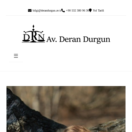
bilgi@derandurgun.av.tr
+90 532 380 96 30
Yol Tarifi
☰