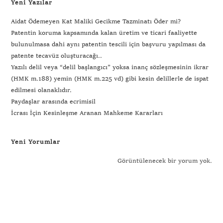
Yeni Yazılar
Aidat Ödemeyen Kat Maliki Gecikme Tazminatı Öder mi?
Patentin koruma kapsamında kalan üretim ve ticari faaliyette
bulunulmasa dahi aynı patentin tescili için başvuru yapılması da
patente tecavüz oluşturacağı..
Yazılı delil veya “delil başlangıcı” yoksa inanç sözleşmesinin ikrar
(HMK m.188) yemin (HMK m.225 vd) gibi kesin delillerle de ispat
edilmesi olanaklıdır.
Paydaşlar arasında ecrimisil
İcrası İçin Kesinleşme Aranan Mahkeme Kararları
Yeni Yorumlar
Görüntülenecek bir yorum yok.