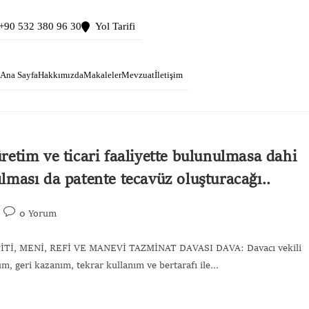
+90 532 380 96 30
Yol Tarifi
Ana Sayfa
Hakkımızda
Makaleler
Mevzuat
İletişim
etim ve ticari faaliyette bulunulmasa dahi
ılması da patente tecavüz oluşturacağı..
0 Yorum
İ, MENİ, REFİ VE MANEVİ TAZMİNAT DAVASI DAVA: Davacı vekili
üm, geri kazanım, tekrar kullanım ve bertarafı ile…