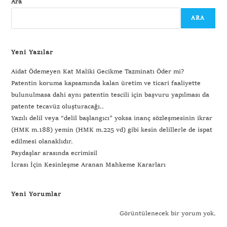
Ara
ARA
Yeni Yazılar
Aidat Ödemeyen Kat Maliki Gecikme Tazminatı Öder mi?
Patentin koruma kapsamında kalan üretim ve ticari faaliyette
bulunulmasa dahi aynı patentin tescili için başvuru yapılması da
patente tecavüz oluşturacağı..
Yazılı delil veya “delil başlangıcı” yoksa inanç sözleşmesinin ikrar
(HMK m.188) yemin (HMK m.225 vd) gibi kesin delillerle de ispat
edilmesi olanaklıdır.
Paydaşlar arasında ecrimisil
İcrası İçin Kesinleşme Aranan Mahkeme Kararları
Yeni Yorumlar
Görüntülenecek bir yorum yok.