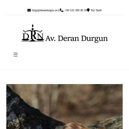
bilgi@derandurgun.av.tr
+90 532 380 96 30
Yol Tarifi
☰