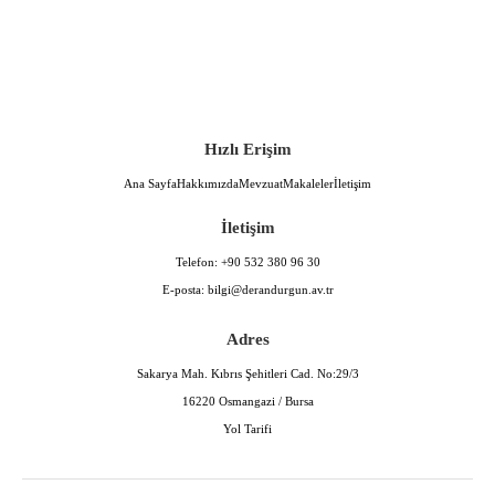
Hızlı Erişim
Ana Sayfa
Hakkımızda
Mevzuat
Makaleler
İletişim
İletişim
Telefon:
+90 532 380 96 30
E-posta:
bilgi@derandurgun.av.tr
Adres
Sakarya Mah. Kıbrıs Şehitleri Cad. No:29/3
16220 Osmangazi / Bursa
Yol Tarifi