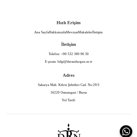
Hızlı Erişim
Ana Sayfa
Hakkımızda
Mevzuat
Makaleler
İletişim
İletişim
Telefon:
+90 532 380 96 30
E-posta:
bilgi@derandurgun.av.tr
Adres
Sakarya Mah. Kıbrıs Şehitleri Cad. No:29/3
16220 Osmangazi / Bursa
Yol Tarifi