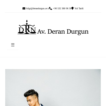
bilgi@derandurgun.av.tr
+90 532 380 96 30
Yol Tarifi
☰