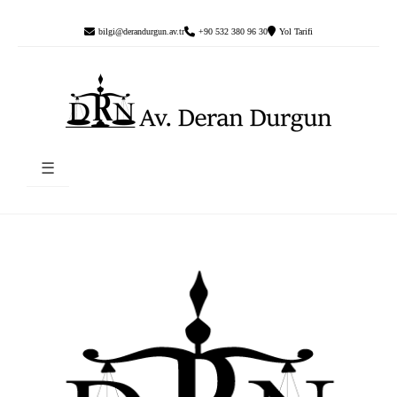
bilgi@derandurgun.av.tr
+90 532 380 96 30
Yol Tarifi
☰