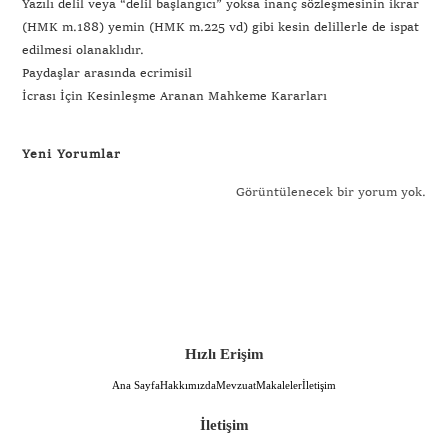
Yazılı delil veya “delil başlangıcı” yoksa inanç sözleşmesinin ikrar
(HMK m.188) yemin (HMK m.225 vd) gibi kesin delillerle de ispat
edilmesi olanaklıdır.
Paydaşlar arasında ecrimisil
İcrası İçin Kesinleşme Aranan Mahkeme Kararları
Yeni Yorumlar
Görüntülenecek bir yorum yok.
Hızlı Erişim
Ana Sayfa
Hakkımızda
Mevzuat
Makaleler
İletişim
İletişim