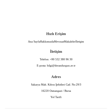
Hızlı Erişim
Ana Sayfa
Hakkımızda
Mevzuat
Makaleler
İletişim
İletişim
Telefon:
+90 532 380 96 30
E-posta:
bilgi@derandurgun.av.tr
Adres
Sakarya Mah. Kıbrıs Şehitleri Cad. No:29/3
16220 Osmangazi / Bursa
Yol Tarifi