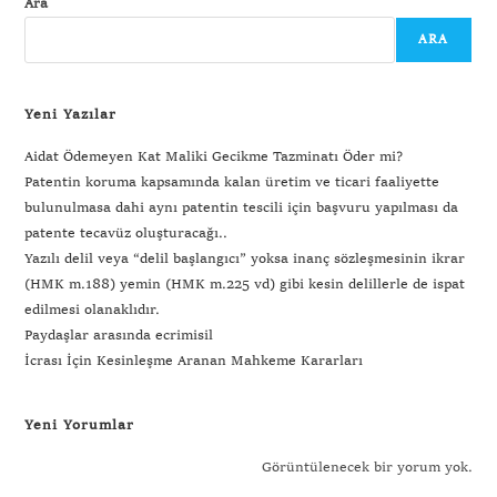
Ara
ARA
Yeni Yazılar
Aidat Ödemeyen Kat Maliki Gecikme Tazminatı Öder mi?
Patentin koruma kapsamında kalan üretim ve ticari faaliyette
bulunulmasa dahi aynı patentin tescili için başvuru yapılması da
patente tecavüz oluşturacağı..
Yazılı delil veya “delil başlangıcı” yoksa inanç sözleşmesinin ikrar
(HMK m.188) yemin (HMK m.225 vd) gibi kesin delillerle de ispat
edilmesi olanaklıdır.
Paydaşlar arasında ecrimisil
İcrası İçin Kesinleşme Aranan Mahkeme Kararları
Yeni Yorumlar
Görüntülenecek bir yorum yok.