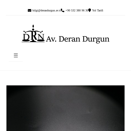
bilgi@derandurgun.av.tr
+90 532 380 96 30
Yol Tarifi
☰