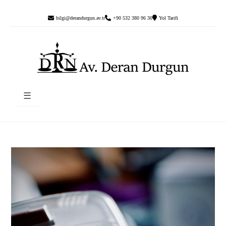
bilgi@derandurgun.av.tr
+90 532 380 96 30
Yol Tarifi
☰