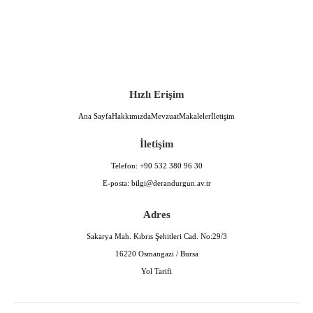
Hızlı Erişim
Ana Sayfa
Hakkımızda
Mevzuat
Makaleler
İletişim
İletişim
Telefon:
+90 532 380 96 30
E-posta:
bilgi@derandurgun.av.tr
Adres
Sakarya Mah. Kıbrıs Şehitleri Cad. No:29/3
16220 Osmangazi / Bursa
Yol Tarifi