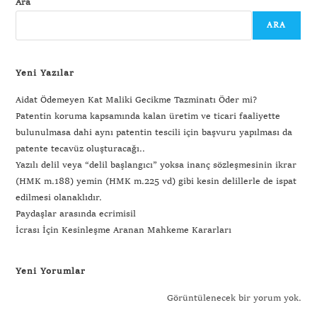
Ara
ARA
Yeni Yazılar
Aidat Ödemeyen Kat Maliki Gecikme Tazminatı Öder mi?
Patentin koruma kapsamında kalan üretim ve ticari faaliyette
bulunulmasa dahi aynı patentin tescili için başvuru yapılması da
patente tecavüz oluşturacağı..
Yazılı delil veya “delil başlangıcı” yoksa inanç sözleşmesinin ikrar
(HMK m.188) yemin (HMK m.225 vd) gibi kesin delillerle de ispat
edilmesi olanaklıdır.
Paydaşlar arasında ecrimisil
İcrası İçin Kesinleşme Aranan Mahkeme Kararları
Yeni Yorumlar
Görüntülenecek bir yorum yok.