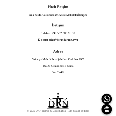
Hızlı Erişim
Ana Sayfa
Hakkımızda
Mevzuat
Makaleler
İletişim
İletişim
Telefon:
+90 532 380 96 30
E-posta:
bilgi@derandurgun.av.tr
Adres
Sakarya Mah. Kıbrıs Şehitleri Cad. No:29/3
16220 Osmangazi / Bursa
Yol Tarifi
© 2026 DRN Hukuk & Danışmanlık. Tüm hakları saklıdır.