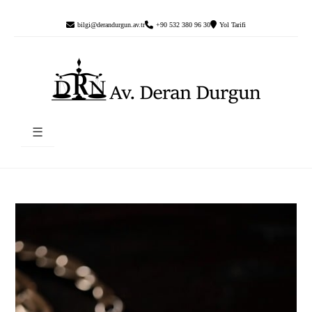
bilgi@derandurgun.av.tr
+90 532 380 96 30
Yol Tarifi
☰