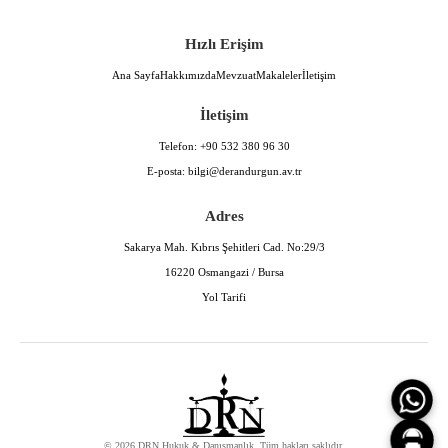
Hızlı Erişim
Ana Sayfa
Hakkımızda
Mevzuat
Makaleler
İletişim
İletişim
Telefon:
+90 532 380 96 30
E-posta:
bilgi@derandurgun.av.tr
Adres
Sakarya Mah. Kıbrıs Şehitleri Cad. No:29/3
16220 Osmangazi / Bursa
Yol Tarifi
© 2026 DRN Hukuk & Danışmanlık. Tüm hakları saklıdır.