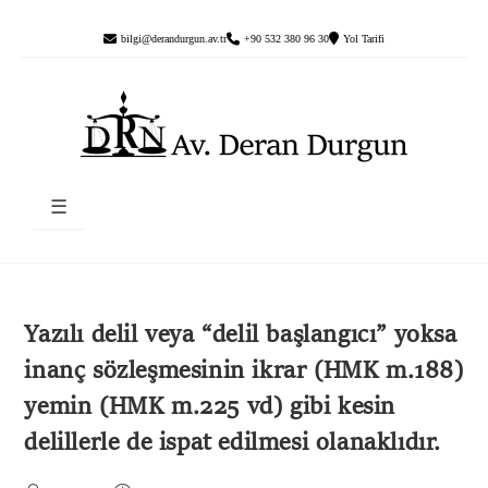
bilgi@derandurgun.av.tr
+90 532 380 96 30
Yol Tarifi
☰
Yazılı delil veya “delil başlangıcı” yoksa
inanç sözleşmesinin ikrar (HMK m.188)
yemin (HMK m.225 vd) gibi kesin
delillerle de ispat edilmesi olanaklıdır.