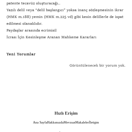
patente tecavüz oluşturacağı..
Yazılı delil veya “delil başlangıcı” yoksa inanç sözleşmesinin ikrar
(HMK m.188) yemin (HMK m.225 vd) gibi kesin delillerle de ispat
edilmesi olanaklıdır.
Paydaşlar arasında ecrimisil
İcrası İçin Kesinleşme Aranan Mahkeme Kararları
Yeni Yorumlar
Görüntülenecek bir yorum yok.
Hızlı Erişim
Ana Sayfa
Hakkımızda
Mevzuat
Makaleler
İletişim