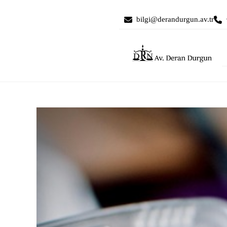
bilgi@derandurgun.av.tr