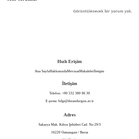
Görüntülenecek bir yorum yok.
Hızlı Erişim
Ana Sayfa
Hakkımızda
Mevzuat
Makaleler
İletişim
İletişim
Telefon:
+90 532 380 96 30
E-posta:
bilgi@derandurgun.av.tr
Adres
Sakarya Mah. Kıbrıs Şehitleri Cad. No:29/3
16220 Osmangazi / Bursa