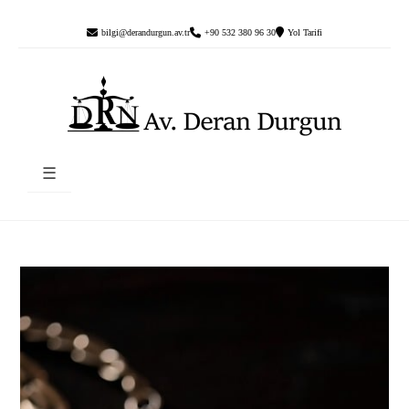
bilgi@derandurgun.av.tr
+90 532 380 96 30
Yol Tarifi
☰