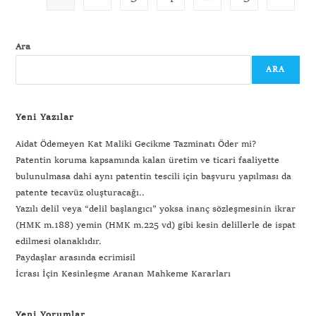
Ara
ARA
Yeni Yazılar
Aidat Ödemeyen Kat Maliki Gecikme Tazminatı Öder mi?
Patentin koruma kapsamında kalan üretim ve ticari faaliyette
bulunulmasa dahi aynı patentin tescili için başvuru yapılması da
patente tecavüz oluşturacağı..
Yazılı delil veya “delil başlangıcı” yoksa inanç sözleşmesinin ikrar
(HMK m.188) yemin (HMK m.225 vd) gibi kesin delillerle de ispat
edilmesi olanaklıdır.
Paydaşlar arasında ecrimisil
İcrası İçin Kesinleşme Aranan Mahkeme Kararları
Yeni Yorumlar