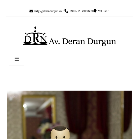
bilgi@derandurgun.av.tr
+90 532 380 96 30
Yol Tarifi
☰