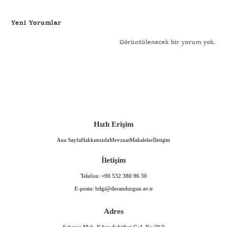
Yeni Yorumlar
Görüntülenecek bir yorum yok.
Hızlı Erişim
Ana Sayfa
Hakkımızda
Mevzuat
Makaleler
İletişim
İletişim
Telefon:
+90 532 380 96 30
E-posta:
bilgi@derandurgun.av.tr
Adres
Sakarya Mah. Kıbrıs Şehitleri Cad. No:29/3