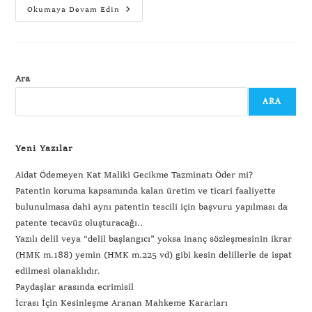
Okumaya Devam Edin
Ara
ARA
Yeni Yazılar
Aidat Ödemeyen Kat Maliki Gecikme Tazminatı Öder mi?
Patentin koruma kapsamında kalan üretim ve ticari faaliyette
bulunulmasa dahi aynı patentin tescili için başvuru yapılması da
patente tecavüz oluşturacağı..
Yazılı delil veya “delil başlangıcı” yoksa inanç sözleşmesinin ikrar
(HMK m.188) yemin (HMK m.225 vd) gibi kesin delillerle de ispat
edilmesi olanaklıdır.
Paydaşlar arasında ecrimisil
İcrası İçin Kesinleşme Aranan Mahkeme Kararları