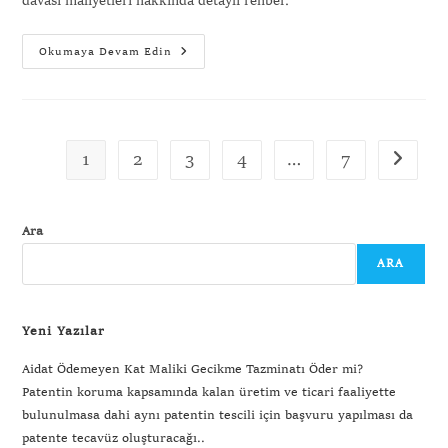
davası maliyetleri hakkında detaylı rehber.
Okumaya Devam Edin
1
2
3
4
…
7
Ara
ARA
Yeni Yazılar
Aidat Ödemeyen Kat Maliki Gecikme Tazminatı Öder mi?
Patentin koruma kapsamında kalan üretim ve ticari faaliyette
bulunulmasa dahi aynı patentin tescili için başvuru yapılması da
patente tecavüz oluşturacağı..