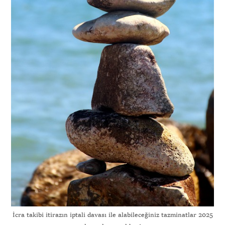
İcra takibi itirazın iptali davası ile alabileceğiniz tazminatlar 2025