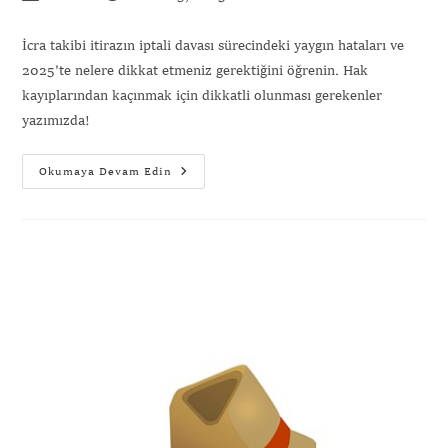
İcra takibi itirazın iptali davası sürecindeki yaygın hataları ve
2025'te nelere dikkat etmeniz gerektiğini öğrenin. Hak
kayıplarından kaçınmak için dikkatli olunması gerekenler
yazımızda!
Okumaya Devam Edin