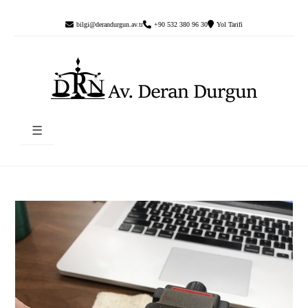
bilgi@derandurgun.av.tr
+90 532 380 96 30
Yol Tarifi
☰