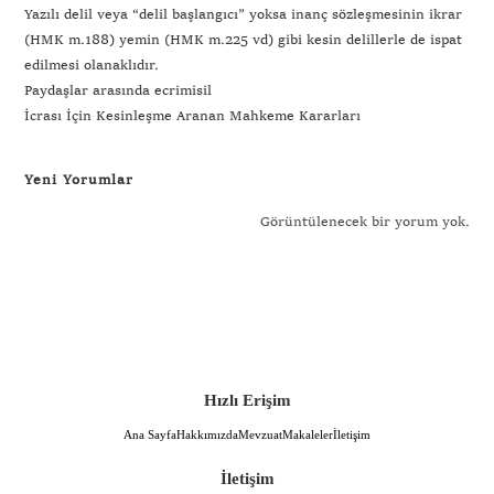
Yazılı delil veya “delil başlangıcı” yoksa inanç sözleşmesinin ikrar
(HMK m.188) yemin (HMK m.225 vd) gibi kesin delillerle de ispat
edilmesi olanaklıdır.
Paydaşlar arasında ecrimisil
İcrası İçin Kesinleşme Aranan Mahkeme Kararları
Yeni Yorumlar
Görüntülenecek bir yorum yok.
Hızlı Erişim
Ana Sayfa
Hakkımızda
Mevzuat
Makaleler
İletişim
İletişim