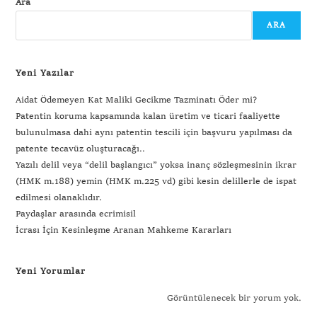
Ara
ARA
Yeni Yazılar
Aidat Ödemeyen Kat Maliki Gecikme Tazminatı Öder mi?
Patentin koruma kapsamında kalan üretim ve ticari faaliyette
bulunulmasa dahi aynı patentin tescili için başvuru yapılması da
patente tecavüz oluşturacağı..
Yazılı delil veya “delil başlangıcı” yoksa inanç sözleşmesinin ikrar
(HMK m.188) yemin (HMK m.225 vd) gibi kesin delillerle de ispat
edilmesi olanaklıdır.
Paydaşlar arasında ecrimisil
İcrası İçin Kesinleşme Aranan Mahkeme Kararları
Yeni Yorumlar
Görüntülenecek bir yorum yok.