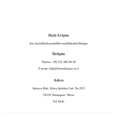
Hızlı Erişim
Ana Sayfa
Hakkımızda
Mevzuat
Makaleler
İletişim
İletişim
Telefon:
+90 532 380 96 30
E-posta:
bilgi@derandurgun.av.tr
Adres
Sakarya Mah. Kıbrıs Şehitleri Cad. No:29/3
16220 Osmangazi / Bursa
Yol Tarifi