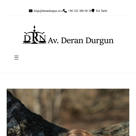
bilgi@derandurgun.av.tr
+90 532 380 96 30
Yol Tarifi
☰