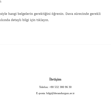
m
iyle hangi belgelerin gerektiğini öğrenin. Dava sürecinde gerekli
ında detaylı bilgi için tıklayın.
İletişim
Telefon:
+90 532 380 96 30
E-posta:
bilgi@derandurgun.av.tr