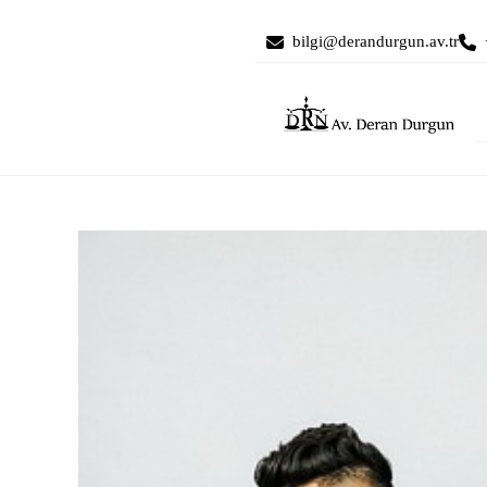
bilgi@derandurgun.av.tr