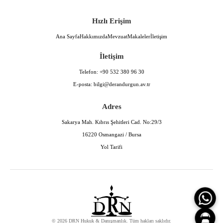
Hızlı Erişim
Ana Sayfa
Hakkımızda
Mevzuat
Makaleler
İletişim
İletişim
Telefon:
+90 532 380 96 30
E-posta:
bilgi@derandurgun.av.tr
Adres
Sakarya Mah. Kıbrıs Şehitleri Cad. No:29/3
16220 Osmangazi / Bursa
Yol Tarifi
© 2026 DRN Hukuk & Danışmanlık. Tüm hakları saklıdır.