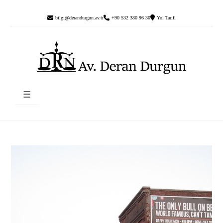
bilgi@derandurgun.av.tr
+90 532 380 96 30
Yol Tarifi
☰