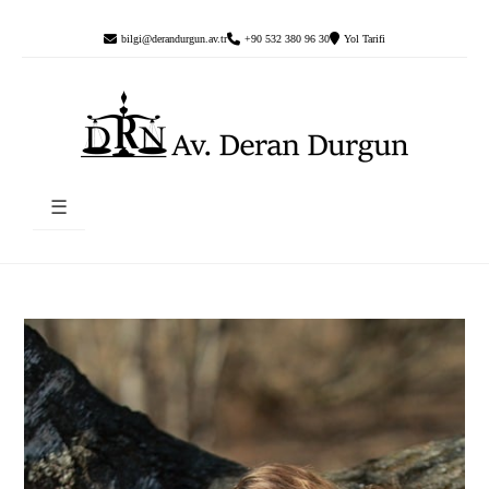
bilgi@derandurgun.av.tr
+90 532 380 96 30
Yol Tarifi
☰