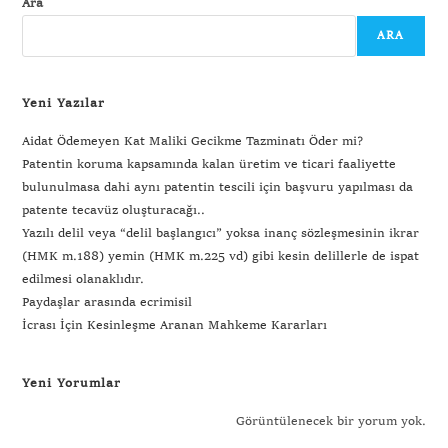
Ara
ARA
Yeni Yazılar
Aidat Ödemeyen Kat Maliki Gecikme Tazminatı Öder mi?
Patentin koruma kapsamında kalan üretim ve ticari faaliyette
bulunulmasa dahi aynı patentin tescili için başvuru yapılması da
patente tecavüz oluşturacağı..
Yazılı delil veya “delil başlangıcı” yoksa inanç sözleşmesinin ikrar
(HMK m.188) yemin (HMK m.225 vd) gibi kesin delillerle de ispat
edilmesi olanaklıdır.
Paydaşlar arasında ecrimisil
İcrası İçin Kesinleşme Aranan Mahkeme Kararları
Yeni Yorumlar
Görüntülenecek bir yorum yok.