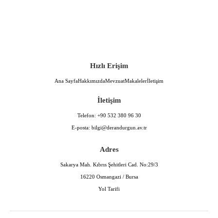
Hızlı Erişim
Ana Sayfa
Hakkımızda
Mevzuat
Makaleler
İletişim
İletişim
Telefon:
+90 532 380 96 30
E-posta:
bilgi@derandurgun.av.tr
Adres
Sakarya Mah. Kıbrıs Şehitleri Cad. No:29/3
16220 Osmangazi / Bursa
Yol Tarifi