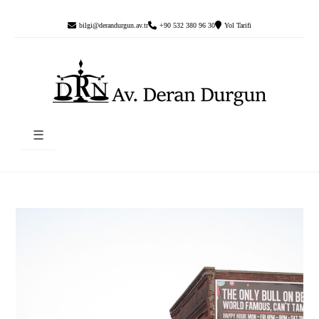
bilgi@derandurgun.av.tr
+90 532 380 96 30
Yol Tarifi
☰