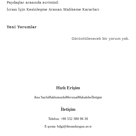
Paydaşlar arasında ecrimisil
İcrası İçin Kesinleşme Aranan Mahkeme Kararları
Yeni Yorumlar
Görüntülenecek bir yorum yok.
Hızlı Erişim
Ana Sayfa
Hakkımızda
Mevzuat
Makaleler
İletişim
İletişim
Telefon:
+90 532 380 96 30
E-posta:
bilgi@derandurgun.av.tr