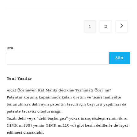
1
2
Ara
ARA
Yeni Yazılar
Aidat Ödemeyen Kat Maliki Gecikme Tazminatı Öder mi?
Patentin koruma kapsamında kalan üretim ve ticari faaliyette
bulunulmasa dahi aynı patentin tescili için başvuru yapılması da
patente tecavüz oluşturacağı..
Yazılı delil veya “delil başlangıcı” yoksa inanç sözleşmesinin ikrar
(HMK m.188) yemin (HMK m.225 vd) gibi kesin delillerle de ispat
edilmesi olanaklıdır.