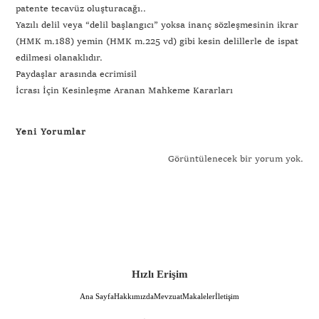
patente tecavüz oluşturacağı..
Yazılı delil veya “delil başlangıcı” yoksa inanç sözleşmesinin ikrar
(HMK m.188) yemin (HMK m.225 vd) gibi kesin delillerle de ispat
edilmesi olanaklıdır.
Paydaşlar arasında ecrimisil
İcrası İçin Kesinleşme Aranan Mahkeme Kararları
Yeni Yorumlar
Görüntülenecek bir yorum yok.
Hızlı Erişim
Ana Sayfa
Hakkımızda
Mevzuat
Makaleler
İletişim