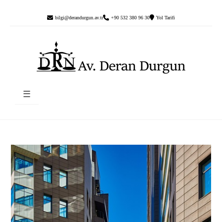
bilgi@derandurgun.av.tr
+90 532 380 96 30
Yol Tarifi
☰