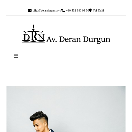
bilgi@derandurgun.av.tr
+90 532 380 96 30
Yol Tarifi
☰