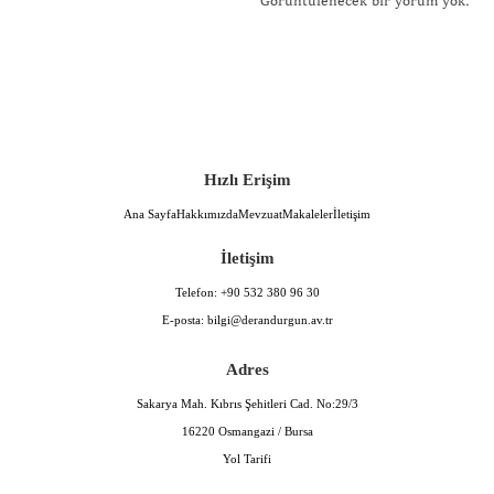
Görüntülenecek bir yorum yok.
Hızlı Erişim
Ana Sayfa
Hakkımızda
Mevzuat
Makaleler
İletişim
İletişim
Telefon:
+90 532 380 96 30
E-posta:
bilgi@derandurgun.av.tr
Adres
Sakarya Mah. Kıbrıs Şehitleri Cad. No:29/3
16220 Osmangazi / Bursa
Yol Tarifi