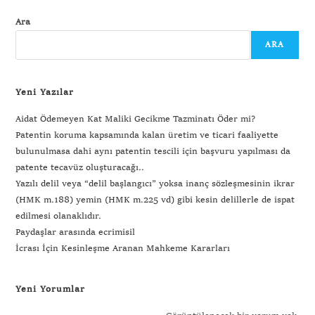
Ara
ARA
Yeni Yazılar
Aidat Ödemeyen Kat Maliki Gecikme Tazminatı Öder mi?
Patentin koruma kapsamında kalan üretim ve ticari faaliyette
bulunulmasa dahi aynı patentin tescili için başvuru yapılması da
patente tecavüz oluşturacağı..
Yazılı delil veya “delil başlangıcı” yoksa inanç sözleşmesinin ikrar
(HMK m.188) yemin (HMK m.225 vd) gibi kesin delillerle de ispat
edilmesi olanaklıdır.
Paydaşlar arasında ecrimisil
İcrası İçin Kesinleşme Aranan Mahkeme Kararları
Yeni Yorumlar