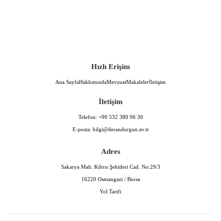
Hızlı Erişim
Ana Sayfa
Hakkımızda
Mevzuat
Makaleler
İletişim
İletişim
Telefon:
+90 532 380 96 30
E-posta:
bilgi@derandurgun.av.tr
Adres
Sakarya Mah. Kıbrıs Şehitleri Cad. No:29/3
16220 Osmangazi / Bursa
Yol Tarifi