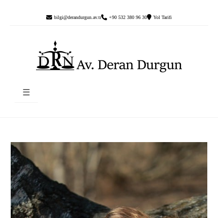
bilgi@derandurgun.av.tr
+90 532 380 96 30
Yol Tarifi
☰