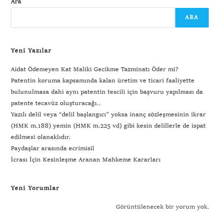
Ara
ARA
Yeni Yazılar
Aidat Ödemeyen Kat Maliki Gecikme Tazminatı Öder mi?
Patentin koruma kapsamında kalan üretim ve ticari faaliyette
bulunulmasa dahi aynı patentin tescili için başvuru yapılması da
patente tecavüz oluşturacağı..
Yazılı delil veya “delil başlangıcı” yoksa inanç sözleşmesinin ikrar
(HMK m.188) yemin (HMK m.225 vd) gibi kesin delillerle de ispat
edilmesi olanaklıdır.
Paydaşlar arasında ecrimisil
İcrası İçin Kesinleşme Aranan Mahkeme Kararları
Yeni Yorumlar
Görüntülenecek bir yorum yok.