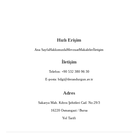
Hızlı Erişim
Ana Sayfa
Hakkımızda
Mevzuat
Makaleler
İletişim
İletişim
Telefon:
+90 532 380 96 30
E-posta:
bilgi@derandurgun.av.tr
Adres
Sakarya Mah. Kıbrıs Şehitleri Cad. No:29/3
16220 Osmangazi / Bursa
Yol Tarifi