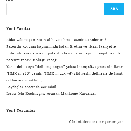
ARA
Yeni Yazılar
Aidat Ödemeyen Kat Maliki Gecikme Tazminatı Öder mi?
Patentin koruma kapsamında kalan üretim ve ticari faaliyette
bulunulmasa dahi aynı patentin tescili için başvuru yapılması da
patente tecavüz oluşturacağı..
Yazılı delil veya “delil başlangıcı” yoksa inanç sözleşmesinin ikrar
(HMK m.188) yemin (HMK m.225 vd) gibi kesin delillerle de ispat
edilmesi olanaklıdır.
Paydaşlar arasında ecrimisil
İcrası İçin Kesinleşme Aranan Mahkeme Kararları
Yeni Yorumlar
Görüntülenecek bir yorum yok.