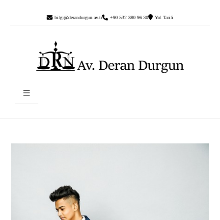
bilgi@derandurgun.av.tr
+90 532 380 96 30
Yol Tarifi
☰