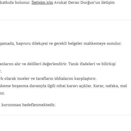
 katkıda bulunur.
İletişim için
Avukat Deran Durğun’un iletişim
aşamada, başvuru dilekçesi ve gerekli belgeler mahkemeye sunulur.
arını alır ve delilleri değerlendirir. Tanık ifadeleri ve bilirkişi
.
olarak inceler ve tarafların iddialarını karşılaştırır.
e boşanma davasıyla ilgili nihai kararı açıklar. Karar, nafaka, mal
ır.
rın korunması hedeflenmektedir.