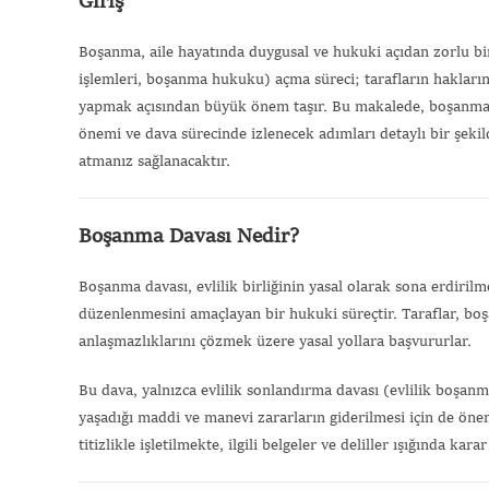
Giriş
Boşanma, aile hayatında duygusal ve hukuki açıdan zorlu bi
işlemleri, boşanma hukuku) açma süreci; tarafların hakları
yapmak açısından büyük önem taşır. Bu makalede, boşanma da
önemi ve dava sürecinde izlenecek adımları detaylı bir şekilde
atmanız sağlanacaktır.
Boşanma Davası Nedir?
Boşanma davası, evlilik birliğinin yasal olarak sona erdiril
düzenlenmesini amaçlayan bir hukuki süreçtir. Taraflar, bo
anlaşmazlıklarını çözmek üzere yasal yollara başvururlar.
Bu dava, yalnızca evlilik sonlandırma davası (evlilik boşan
yaşadığı maddi ve manevi zararların giderilmesi için de öneml
titizlikle işletilmekte, ilgili belgeler ve deliller ışığında kara