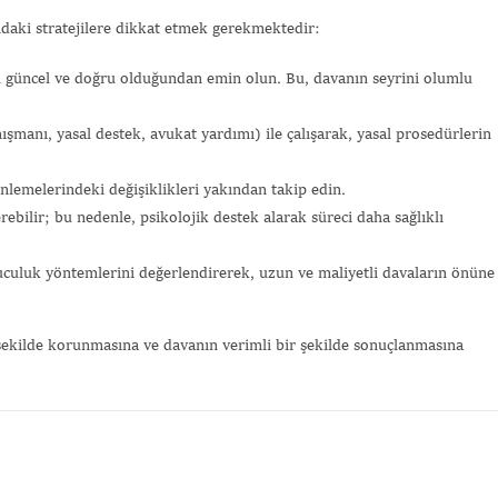
ıdaki stratejilere dikkat etmek gerekmektedir:
 güncel ve doğru olduğundan emin olun. Bu, davanın seyrini olumlu
manı, yasal destek, avukat yardımı) ile çalışarak, yasal prosedürlerin
lemelerindeki değişiklikleri yakından takip edin.
ebilir; bu nedenle, psikolojik destek alarak süreci daha sağlıklı
uluk yöntemlerini değerlendirerek, uzun ve maliyetli davaların önüne
 şekilde korunmasına ve davanın verimli bir şekilde sonuçlanmasına