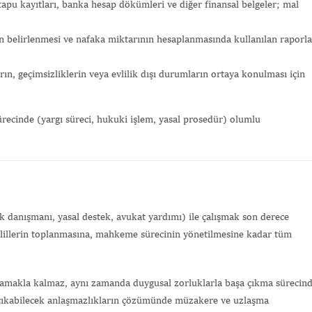
tapu kayıtları, banka hesap dökümleri ve diğer finansal belgeler; mal
n belirlenmesi ve nafaka miktarının hesaplanmasında kullanılan raporla
ın, geçimsizliklerin veya evlilik dışı durumların ortaya konulması için
ürecinde (yargı süreci, hukuki işlem, yasal prosedür) olumlu
Gönde
 danışmanı, yasal destek, avukat yardımı) ile çalışmak son derece
elillerin toplanmasına, mahkeme sürecinin yönetilmesine kadar tüm
lamakla kalmaz, aynı zamanda duygusal zorluklarla başa çıkma sürecin
ya çıkabilecek anlaşmazlıkların çözümünde müzakere ve uzlaşma