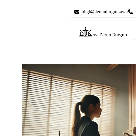
bilgi@derandurgun.av.tr