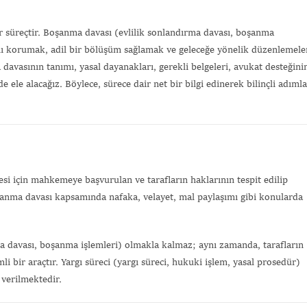
r süreçtir. Boşanma davası (evlilik sonlandırma davası, boşanma
nı korumak, adil bir bölüşüm sağlamak ve geleceğe yönelik düzenlemele
vasının tanımı, yasal dayanakları, gerekli belgeleri, avukat desteğini
 ele alacağız. Böylece, sürece dair net bir bilgi edinerek bilinçli adımla
mesi için mahkemeye başvurulan ve tarafların haklarının tespit edilip
şanma davası kapsamında nafaka, velayet, mal paylaşımı gibi konularda
ma davası, boşanma işlemleri) olmakla kalmaz; aynı zamanda, tarafların
i bir araçtır. Yargı süreci (yargı süreci, hukuki işlem, yasal prosedür)
r verilmektedir.