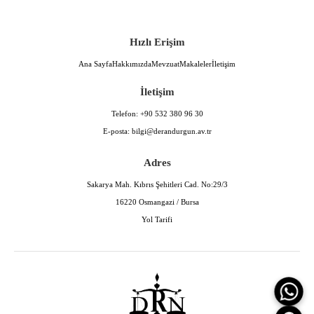
Hızlı Erişim
Ana Sayfa
Hakkımızda
Mevzuat
Makaleler
İletişim
İletişim
Telefon:
+90 532 380 96 30
E-posta:
bilgi@derandurgun.av.tr
Adres
Sakarya Mah. Kıbrıs Şehitleri Cad. No:29/3
16220 Osmangazi / Bursa
Yol Tarifi