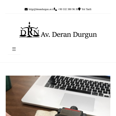
bilgi@derandurgun.av.tr
+90 532 380 96 30
Yol Tarifi
☰