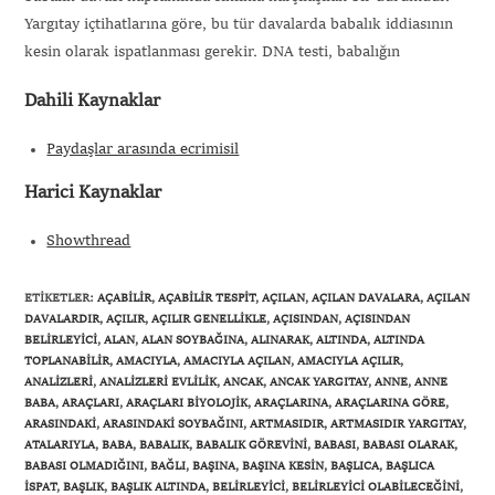
Yargıtay içtihatlarına göre, bu tür davalarda babalık iddiasının
kesin olarak ispatlanması gerekir. DNA testi, babalığın
Dahili Kaynaklar
Paydaşlar arasında ecrimisil
Harici Kaynaklar
Showthread
ETIKETLER
:
AÇABILIR
,
AÇABILIR TESPIT
,
AÇILAN
,
AÇILAN DAVALARA
,
AÇILAN
DAVALARDIR
,
AÇILIR
,
AÇILIR GENELLIKLE
,
AÇISINDAN
,
AÇISINDAN
BELIRLEYICI
,
ALAN
,
ALAN SOYBAĞINA
,
ALINARAK
,
ALTINDA
,
ALTINDA
TOPLANABILIR
,
AMACIYLA
,
AMACIYLA AÇILAN
,
AMACIYLA AÇILIR
,
ANALIZLERI
,
ANALIZLERI EVLILIK
,
ANCAK
,
ANCAK YARGITAY
,
ANNE
,
ANNE
BABA
,
ARAÇLARI
,
ARAÇLARI BIYOLOJIK
,
ARAÇLARINA
,
ARAÇLARINA GÖRE
,
ARASINDAKI
,
ARASINDAKI SOYBAĞINI
,
ARTMASIDIR
,
ARTMASIDIR YARGITAY
,
ATALARIYLA
,
BABA
,
BABALIK
,
BABALIK GÖREVINI
,
BABASI
,
BABASI OLARAK
,
BABASI OLMADIĞINI
,
BAĞLI
,
BAŞINA
,
BAŞINA KESIN
,
BAŞLICA
,
BAŞLICA
ISPAT
,
BAŞLIK
,
BAŞLIK ALTINDA
,
BELIRLEYICI
,
BELIRLEYICI OLABILECEĞINI
,