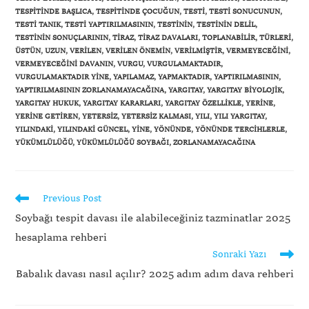
TESPITINDE BAŞLICA
,
TESPITINDE ÇOCUĞUN
,
TESTI
,
TESTI SONUCUNUN
,
TESTI TANIK
,
TESTI YAPTIRILMASININ
,
TESTININ
,
TESTININ DELIL
,
TESTININ SONUÇLARININ
,
TIRAZ
,
TIRAZ DAVALARI
,
TOPLANABILIR
,
TÜRLERI
,
ÜSTÜN
,
UZUN
,
VERILEN
,
VERILEN ÖNEMIN
,
VERILMIŞTIR
,
VERMEYECEĞINI
,
VERMEYECEĞINI DAVANIN
,
VURGU
,
VURGULAMAKTADIR
,
VURGULAMAKTADIR YINE
,
YAPILAMAZ
,
YAPMAKTADIR
,
YAPTIRILMASININ
,
YAPTIRILMASININ ZORLANAMAYACAĞINA
,
YARGITAY
,
YARGITAY BIYOLOJIK
,
YARGITAY HUKUK
,
YARGITAY KARARLARI
,
YARGITAY ÖZELLIKLE
,
YERINE
,
YERINE GETIREN
,
YETERSIZ
,
YETERSIZ KALMASI
,
YILI
,
YILI YARGITAY
,
YILINDAKI
,
YILINDAKI GÜNCEL
,
YINE
,
YÖNÜNDE
,
YÖNÜNDE TERCIHLERLE
,
YÜKÜMLÜLÜĞÜ
,
YÜKÜMLÜLÜĞÜ SOYBAĞI
,
ZORLANAMAYACAĞINA
Previous Post
Soybağı tespit davası ile alabileceğiniz tazminatlar 2025
hesaplama rehberi
Sonraki Yazı
Babalık davası nasıl açılır? 2025 adım adım dava rehberi