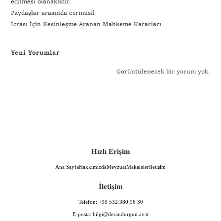
edilmesi olanaklıdır.
Paydaşlar arasında ecrimisil
İcrası İçin Kesinleşme Aranan Mahkeme Kararları
Yeni Yorumlar
Görüntülenecek bir yorum yok.
Hızlı Erişim
Ana Sayfa
Hakkımızda
Mevzuat
Makaleler
İletişim
İletişim
Telefon:
+90 532 380 96 30
E-posta:
bilgi@derandurgun.av.tr