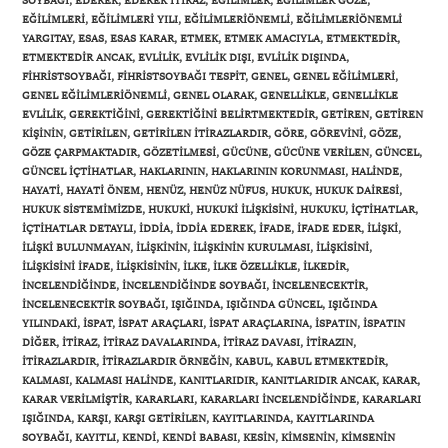
SOYBAĞI
,
EDEREK
,
EDEREK ITIRAZ
,
EĞILIMLER
,
EĞILIMLER GÖZE
,
EĞILIMLERI
,
EĞILIMLERI YILI
,
EĞILIMLERIÖNEMLI
,
EĞILIMLERIÖNEMLI
YARGITAY
,
ESAS
,
ESAS KARAR
,
ETMEK
,
ETMEK AMACIYLA
,
ETMEKTEDIR
,
ETMEKTEDIR ANCAK
,
EVLILIK
,
EVLILIK DIŞI
,
EVLILIK DIŞINDA
,
FIHRISTSOYBAĞI
,
FIHRISTSOYBAĞI TESPIT
,
GENEL
,
GENEL EĞILIMLERI
,
GENEL EĞILIMLERIÖNEMLI
,
GENEL OLARAK
,
GENELLIKLE
,
GENELLIKLE
EVLILIK
,
GEREKTIĞINI
,
GEREKTIĞINI BELIRTMEKTEDIR
,
GETIREN
,
GETIREN
KIŞININ
,
GETIRILEN
,
GETIRILEN ITIRAZLARDIR
,
GÖRE
,
GÖREVINI
,
GÖZE
,
GÖZE ÇARPMAKTADIR
,
GÖZETILMESI
,
GÜCÜNE
,
GÜCÜNE VERILEN
,
GÜNCEL
,
GÜNCEL IÇTIHATLAR
,
HAKLARININ
,
HAKLARININ KORUNMASI
,
HALINDE
,
HAYATI
,
HAYATI ÖNEM
,
HENÜZ
,
HENÜZ NÜFUS
,
HUKUK
,
HUKUK DAIRESI
,
HUKUK SISTEMIMIZDE
,
HUKUKI
,
HUKUKI ILIŞKISINI
,
HUKUKU
,
IÇTIHATLAR
,
IÇTIHATLAR DETAYLI
,
IDDIA
,
IDDIA EDEREK
,
IFADE
,
IFADE EDER
,
ILIŞKI
,
ILIŞKI BULUNMAYAN
,
ILIŞKININ
,
ILIŞKININ KURULMASI
,
ILIŞKISINI
,
ILIŞKISINI IFADE
,
ILIŞKISININ
,
ILKE
,
ILKE ÖZELLIKLE
,
ILKEDIR
,
INCELENDIĞINDE
,
INCELENDIĞINDE SOYBAĞI
,
INCELENECEKTIR
,
INCELENECEKTIR SOYBAĞI
,
IŞIĞINDA
,
IŞIĞINDA GÜNCEL
,
IŞIĞINDA
YILINDAKI
,
ISPAT
,
ISPAT ARAÇLARI
,
ISPAT ARAÇLARINA
,
ISPATIN
,
ISPATIN
DIĞER
,
ITIRAZ
,
ITIRAZ DAVALARINDA
,
ITIRAZ DAVASI
,
ITIRAZIN
,
ITIRAZLARDIR
,
ITIRAZLARDIR ÖRNEĞIN
,
KABUL
,
KABUL ETMEKTEDIR
,
KALMASI
,
KALMASI HALINDE
,
KANITLARIDIR
,
KANITLARIDIR ANCAK
,
KARAR
,
KARAR VERILMIŞTIR
,
KARARLARI
,
KARARLARI INCELENDIĞINDE
,
KARARLARI
Gönder
IŞIĞINDA
,
KARŞI
,
KARŞI GETIRILEN
,
KAYITLARINDA
,
KAYITLARINDA
SOYBAĞI
,
KAYITLI
,
KENDI
,
KENDI BABASI
,
KESIN
,
KIMSENIN
,
KIMSENIN