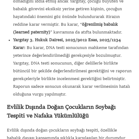
olmadığını iddia etmiş ancak Yargıtay, çocuğu büyüten ve
babalık görevini eksiksiz yerine getiren kişinin, çocuğun
hayatındaki önemini göz önünde bulundurarak itirazın
reddine karar vermiştir. Bu karar, “
öğrenilmiş babalık
(learned paternity)
” kavramına da atıfta bulunmaktadır.
Yargıtay 3. Hukuk Dairesi, 2025/9012 Esas, 2025/1234
Karar:
Bu karar, DNA testi sonucunun mahkeme tarafından
yeterince değerlendirilmediği gerekçesiyle bozulmuştur.
Yargıtay, DNA testi sonucunun, diğer delillerle birlikte
bütüncül bir şekilde değerlendirilmesi gerektiğini ve raporun
gerekçeleriyle birlikte incelenmesi gerektiğini belirtmiştir.
Raporun sadece sonucun okunarak karar verilmesinin hatalı
olduğuna vurgu yapılmıştır.
Evlilik Dışında Doğan Çocukların Soybağı
Tespiti ve Nafaka Yükümlülüğü
Evlilik dışında doğan çocukların soybağı tespiti, özellikle
babalık davası kapsamında sıklıkla karşılaşılan bir durumdur.