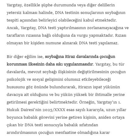
Yargıtay, özellikle şüphe durumunda veya diğer delillerin
yetersiz kalması halinde, DNA testinin sonuçlarının soybağının
tespiti açısından belirleyici olabileceğini kabul etmektedir.
Ancak, Yargıtay, DNA testi yaptırılmasının zorlanamayacağına ve
tarafların rızasına bağlı olduğuna da vurgu yapmaktadır. Rızası
olmayan bir kişiden numune alınarak DNA testi yapılamaz.
Bir diğer eğilim ise,
soybağına itiraz davalarında çocuğun
korunması ilkesinin daha sıkı uygulanmasıdır
. Yargıtay, bu tür
davalarda, mevcut soybağı ilişkisinin değiştirilmesinin çocuğun
psikolojik ve sosyal gelişimini olumsuz etkileyebileceği
hususunu göz önünde bulundurarak, itirazın ispat yükünün
davacıya ait olduğunu ve bu yükün yüksek bir ihtimalle yerine
getirilmesi gerektiğini belirtmektedir. Örneğin, Yargıtay’ın 1.
Hukuk Dairesi’nin 2025/XXXX esas sayılı kararıyla, uzun yıllar
boyunca babalık görevini yerine getiren kişinin, aniden ortaya
çıkan bir DNA testi sonucuyla babalık sıfatından
arındırılmasının çocuğun menfaatine olmadığına karar