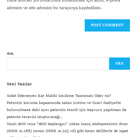
Daha sonraki yorumlarımda kullanılması için adım, e-posta
adresim ve site adresim bu tarayıcıya kaydedilsin.
Ara
ARA
Yeni Yazılar
Aidat Ödemeyen Kat Maliki Gecikme Tazminatı Öder mi?
Patentin koruma kapsamında kalan üretim ve ticari faaliyette
bulunulmasa dahi aynı patentin tescili için başvuru yapılması da
patente tecavüz oluşturacağı..
Yazılı delil veya “delil başlangıcı” yoksa inanç sözleşmesinin ikrar
(HMK m.188) yemin (HMK m.225 vd) gibi kesin delillerle de ispat