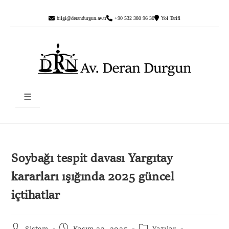
bilgi@derandurgun.av.tr
+90 532 380 96 30
Yol Tarifi
☰
Soybağı tespit davası Yargıtay
kararları ışığında 2025 güncel
içtihatlar