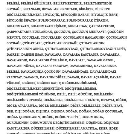
BELIRLI
,
BELIRLI EĞILIMLER
,
BELIRTMEKTEDIR
,
BELIRTMEKTEDIR
SOYBAĞI
,
BEYANLARI
,
BEYANLARI SENETLER
,
BIRLIKTE
,
BIRLIKTE
DEĞERLENDIRILMESI
,
BIYOLOJIK
,
BIYOLOJIK BABASI
,
BIYOLOJIK ISPAT
,
BIYOLOJIK ISPATIN
,
BULUNDURARAK
,
BULUNDURARAK ITIRAZIN
,
BULUNMAYAN
,
BULUNMAYAN KIŞILER
,
BUNLARDAN
,
ÇARPMAKTADIR
,
ÇARPMAKTADIR BUNLARDAN
,
ÇOCUĞUN
,
ÇOCUĞUN MENFAATI
,
ÇOCUĞUN
MEVCUT
,
ÇOCUKLAR
,
ÇOCUKLARIN
,
ÇOCUKLARIN HAKLARININ
,
ÇOCUKLARIN
SOYBAĞI
,
ÇTIHATLARI
,
ÇTIHATLARI SOYBAĞI
,
ÇTIHATLARININ
,
ÇTIHATLARININ GENEL
,
ÇTIHATLARISOYBAĞI
,
ÇTIHATLARISOYBAĞI TESPIT
,
DAIRESI
,
DAIRESI ESAS
,
DAVALARA
,
DAVALARA RASTLANIR
,
DAVALARDA
,
DAVALARDIR
,
DAVALARDIR ÖZELLIKLE
,
DAVALARI
,
DAVALARI GENEL
,
DAVALARI NÜFUS
,
DAVALARI YARGITAY
,
DAVALARINDA
,
DAVALARINDA
BELIRLI
,
DAVALARINDA ÇOCUĞUN
,
DAVALARINDAKI
,
DAVALARINDAKI
YARGITAY
,
DAVANIN
,
DAVANIN DIĞER
,
DAVASI
,
DAVASI AÇABILIR
,
DAVASI
TÜRLERI
,
DEĞERE
,
DEĞERE SAHIP
,
DEĞERLENDIRILMESI
,
DEĞERLENDIRILMESI GEREKTIĞINI
,
DEĞIŞTIRILMEMESI
,
DEĞIŞTIRILMEMESI YÖNÜNDE
,
DELIL
,
DELIL GÜCÜNE
,
DELILLERIN
,
DELILLERIN YETERSIZ
,
DELILLERLE
,
DELILLERLE BIRLIKTE
,
DETAYLI
,
DIĞER
,
DIĞER ATALARIYLA
,
DIĞER DELILLERIN
,
DIĞER DELILLERLE
,
DIĞER ISPAT
,
DIŞI
,
DIŞI DOĞAN
,
DIŞINDA
,
DIŞINDA DOĞAN
,
DOĞAN
,
DOĞAN ÇOCUKLAR
,
DOĞAN ÇOCUKLARIN
,
DOĞRU
,
DOĞRU TESPITI
,
DURUMUNDA
,
DURUMUNUN
,
DURUMUNUN DEĞIŞTIRILMEMESI
,
DÜŞÜNCE
,
DÜŞÜNCE
KANITLARIDIR
,
DÜZELTILMESI
,
DÜZELTILMESI AMACIYLA
,
EDER
,
EDER