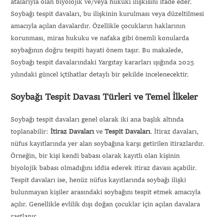
atalarıyla olan biyolojik ve/veya hukuki ilişkisini ifade eder.
Soybağı tespit davaları, bu ilişkinin kurulması veya düzeltilmesi
amacıyla açılan davalardır. Özellikle çocukların haklarının
korunması, miras hukuku ve nafaka gibi önemli konularda
soybağının doğru tespiti hayati önem taşır. Bu makalede,
Soybağı tespit davalarındaki Yargıtay kararları ışığında 2025
yılındaki güncel içtihatlar detaylı bir şekilde incelenecektir.
Soybağı Tespit Davası Türleri ve Temel İlkeler
Soybağı tespit davaları genel olarak iki ana başlık altında
toplanabilir:
İtiraz Davaları
ve
Tespit Davaları
. İtiraz davaları,
nüfus kayıtlarında yer alan soybağına karşı getirilen itirazlardır.
Örneğin, bir kişi kendi babası olarak kayıtlı olan kişinin
biyolojik babası olmadığını iddia ederek itiraz davası açabilir.
Tespit davaları ise, henüz nüfus kayıtlarında soybağı ilişki
bulunmayan kişiler arasındaki soybağını tespit etmek amacıyla
açılır. Genellikle evlilik dışı doğan çocuklar için açılan davalara
rastlanır.