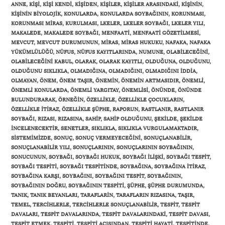
ANNE
,
KIŞI
,
KIŞI KENDI
,
KIŞIDEN
,
KIŞILER
,
KIŞILER ARASINDAKI
,
KIŞININ
,
KIŞININ BIYOLOJIK
,
KONULARDA
,
KONULARDA SOYBAĞININ
,
KORUNMASI
,
KORUNMASI MIRAS
,
KURULMASI
,
LKELER
,
LKELER SOYBAĞI
,
LKELER YILI
,
MAKALEDE
,
MAKALEDE SOYBAĞI
,
MENFAATI
,
MENFAATI GÖZETILMESI
,
MEVCUT
,
MEVCUT DURUMUNUN
,
MIRAS
,
MIRAS HUKUKU
,
NAFAKA
,
NAFAKA
YÜKÜMLÜLÜĞÜ
,
NÜFUS
,
NÜFUS KAYITLARINDA
,
NUMUNE
,
OLABILECEĞINI
,
OLABILECEĞINI KABUL
,
OLARAK
,
OLARAK KAYITLI
,
OLDUĞUNA
,
OLDUĞUNU
,
OLDUĞUNU SIKLIKLA
,
OLMADIĞINA
,
OLMADIĞINI
,
OLMADIĞINI IDDIA
,
OLMAYAN
,
ÖNEM
,
ÖNEM TAŞIR
,
ÖNEMIN
,
ÖNEMIN ARTMASIDIR
,
ÖNEMLI
,
ÖNEMLI KONULARDA
,
ÖNEMLI YARGITAY
,
ÖNEMLISI
,
ÖNÜNDE
,
ÖNÜNDE
BULUNDURARAK
,
ÖRNEĞIN
,
ÖZELLIKLE
,
ÖZELLIKLE ÇOCUKLARIN
,
ÖZELLIKLE ITIRAZ
,
ÖZELLIKLE ŞÜPHE
,
RAPORUN
,
RASTLANIR
,
RASTLANIR
SOYBAĞI
,
RIZASI
,
RIZASINA
,
SAHIP
,
SAHIP OLDUĞUNU
,
ŞEKILDE
,
ŞEKILDE
INCELENECEKTIR
,
SENETLER
,
SIKLIKLA
,
SIKLIKLA VURGULAMAKTADIR
,
SISTEMIMIZDE
,
SONUÇ
,
SONUÇ VERMEYECEĞINI
,
SONUÇLANABILIR
,
SONUÇLANABILIR YILI
,
SONUÇLARININ
,
SONUÇLARININ SOYBAĞININ
,
SONUCUNUN
,
SOYBAĞI
,
SOYBAĞI HUKUK
,
SOYBAĞI ILIŞKI
,
SOYBAĞI TESPIT
,
SOYBAĞI TESPITI
,
SOYBAĞI TESPITINDE
,
SOYBAĞINA
,
SOYBAĞINA ITIRAZ
,
SOYBAĞINA KARŞI
,
SOYBAĞINI
,
SOYBAĞINI TESPIT
,
SOYBAĞININ
,
SOYBAĞININ DOĞRU
,
SOYBAĞININ TESPITI
,
ŞÜPHE
,
ŞÜPHE DURUMUNDA
,
TANIK
,
TANIK BEYANLARI
,
TARAFLARIN
,
TARAFLARIN RIZASINA
,
TAŞIR
,
TEMEL
,
TERCIHLERLE
,
TERCIHLERLE SONUÇLANABILIR
,
TESPIT
,
TESPIT
DAVALARI
,
TESPIT DAVALARINDA
,
TESPIT DAVALARINDAKI
,
TESPIT DAVASI
,
TESPIT ETMEK
,
TESPITI
,
TESPITI AÇISINDAN
,
TESPITI HAYATI
,
TESPITINDE
,